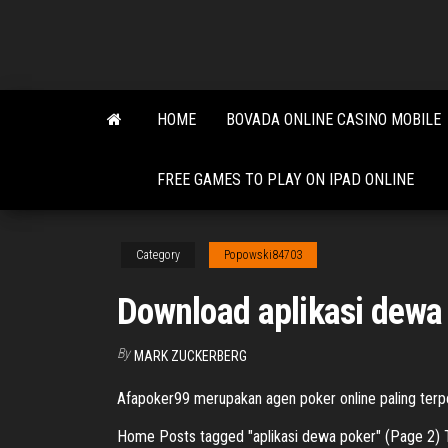
Skip
to
the
content
HOME
BOVADA ONLINE CASINO MOBILE
FREE GAMES TO PLAY ON IPAD ONLINE
Category
Popowski84703
Download aplikasi dewa 
By
MARK ZUCKERBERG
Afapoker99 merupakan agen poker online paling terperc
Home Posts tagged "aplikasi dewa poker" (Page 2) T