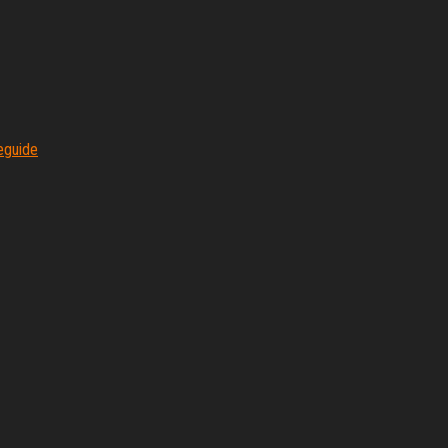
veguide