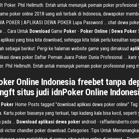
Tilt Poker. Phil Hellmuth. Entah untuk menunjuk pemain poker profes
e poker online 2018 uang asli terbaik di Indonesia, dewapoker membe
EWA POKER | APLIKASI DEWA POKER Lupa Password ... chat dewa poker
 ... Cara Untuk
Download
Game
Poker
-
Poker
Online
|
Dewa
Poker
S
 aplikasi yang bisa kita download, sehingga kita tidak perlu kesulitan se
 sebagai berikut: Pergi ke halaman website game yang dimaksud
apli
plikasi dewa poker Daftar Pemain Juara Poker Dunia Profesional. ... k
er. Phil Hellmuth. Entah untuk menunjuk pemain poker profesional yang
Poker Online Indonesia freebet tanpa d
gft situs judi idnPoker Online Indonesia
i
Poker
Home Posts tagged "download aplikasi dewa poker online" Tag: 
Kartu poker biasanya yang terkuat, tapi kadang kala bisa kecil, seperti y
pada ...
Download
aplikasi
dewa
poker
android - raffaeleruberto.c
di victor chandler poker download..Categories :Tips Untuk Memenangk