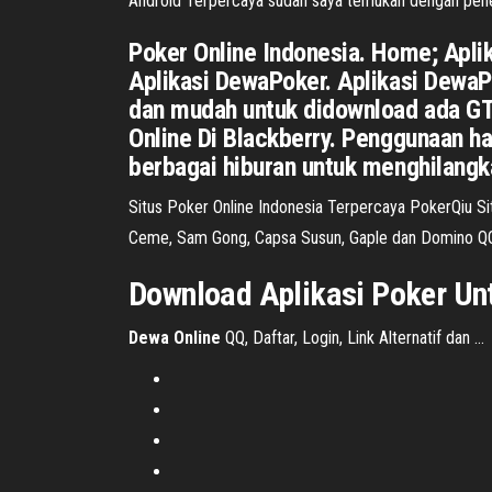
Android Terpercaya sudah saya temukan dengan penelus
Poker Online Indonesia. Home; Apl
Aplikasi DewaPoker. Aplikasi DewaPo
dan mudah untuk didownload ada GT
Online Di Blackberry. Penggunaan 
berbagai hiburan untuk menghilangka
Situs Poker Online Indonesia Terpercaya PokerQiu Si
Ceme, Sam Gong, Capsa Susun, Gaple dan Domino QQ O
Download
Aplikasi
Poker
Unt
Dewa
Online
QQ, Daftar, Login, Link Alternatif dan …