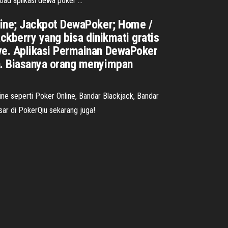
ad aplikasi dewa poker ...
line; Jackpot DewaPoker; Home /
ckberry yang bisa dinikmati gratis
ve. Aplikasi Permainan DewaPoker
n. Biasanya orang menyimpan
ne seperti Poker Online, Bandar Blackjack, Bandar
ar di PokerQiu sekarang juga!